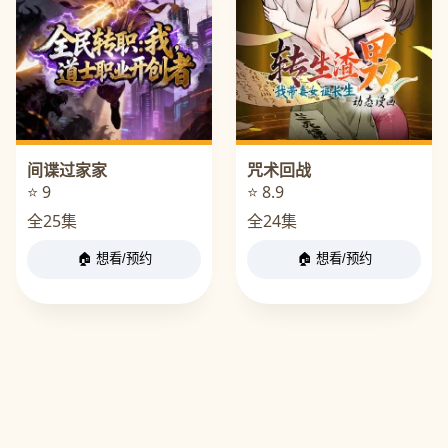
间谍过家家
咒术回战
⭐ 9
⭐ 8.9
全25集
全24集
🏠 想看/预约
🏠 想看/预约