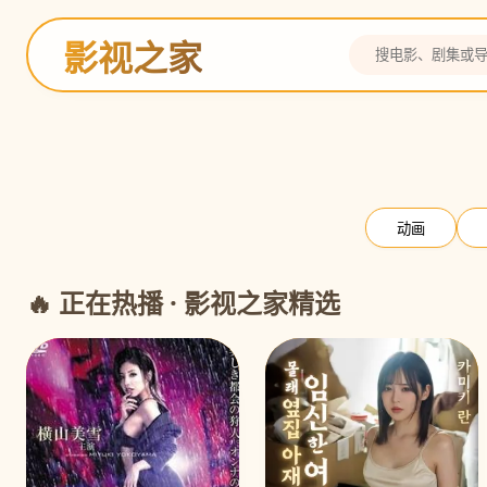
影视之家
灌篮高手
全国大赛 热血决战
预告
动画
🔥 正在热播 · 影视之家精选