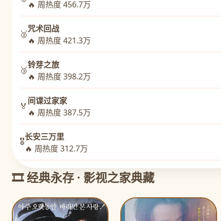
🔥 周热度 456.7万
咒术回战
🥈
🔥 周热度 421.3万
铃芽之旅
🥉
🔥 周热度 398.2万
间谍过家家
🏅
🔥 周热度 387.5万
长安三万里
🎖️
🔥 周热度 312.7万
🎞️ 经典永存 · 影视之家典藏