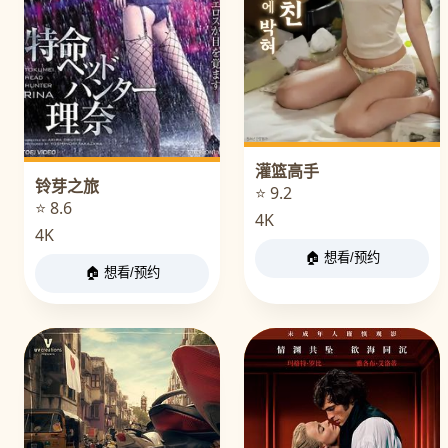
灌篮高手
铃芽之旅
⭐ 9.2
⭐ 8.6
4K
4K
🏠 想看/预约
🏠 想看/预约