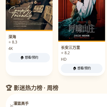
深海
⭐ 8.3
长安三万里
4K
⭐ 8.2
🏠 想看/预约
HD
🏠 想看/预约
🏆 影迷热力榜 · 周榜
灌篮高手
🥇