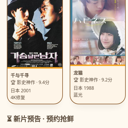
龙猫
千与千寻
🏆 影史神作 · 9.2分
🏆 影史神作 · 9.4分
日本 1988
日本 2001
蓝光
4K修复
⏳ 新片预告 · 预约抢鲜