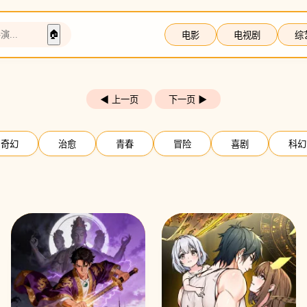
🏠
电影
电视剧
综
◀ 上一页
下一页 ▶
奇幻
治愈
青春
冒险
喜剧
科幻