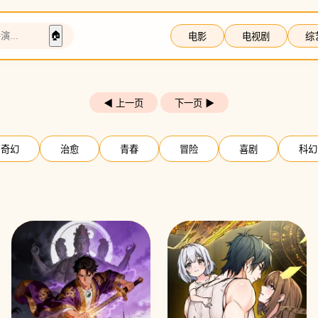
🏠
电影
电视剧
综
◀ 上一页
下一页 ▶
奇幻
治愈
青春
冒险
喜剧
科幻