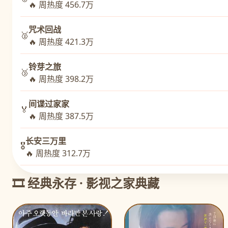
🔥 周热度 456.7万
咒术回战
🥈
🔥 周热度 421.3万
铃芽之旅
🥉
🔥 周热度 398.2万
间谍过家家
🏅
🔥 周热度 387.5万
长安三万里
🎖️
🔥 周热度 312.7万
🎞️ 经典永存 · 影视之家典藏