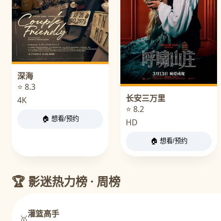
深海
⭐ 8.3
长安三万里
4K
⭐ 8.2
🏠 想看/预约
HD
🏠 想看/预约
🏆 影迷热力榜 · 周榜
灌篮高手
🥇