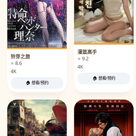
灌篮高手
铃芽之旅
⭐ 9.2
⭐ 8.6
4K
4K
🏠 想看/预约
🏠 想看/预约