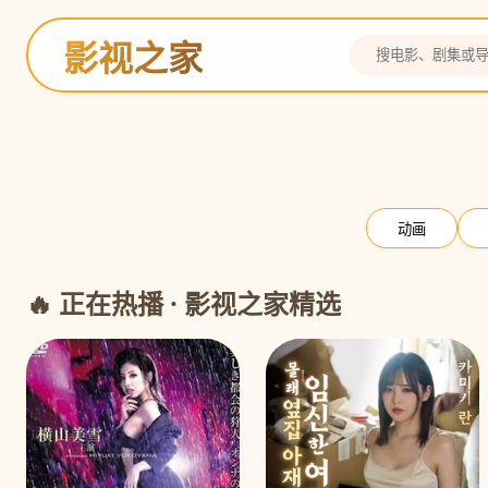
影视之家
灌篮高手
全国大赛 热血决战
预告
动画
🔥 正在热播 · 影视之家精选