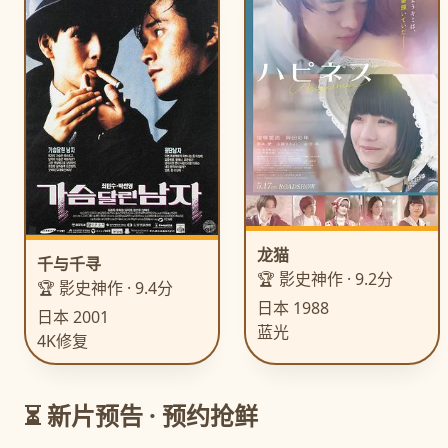
龙猫
千与千寻
🏆 影史神作 · 9.2分
🏆 影史神作 · 9.4分
日本 1988
日本 2001
蓝光
4K修复
⏳ 新片预告 · 预约抢鲜