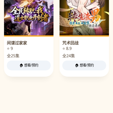
间谍过家家
咒术回战
⭐ 9
⭐ 8.9
全25集
全24集
🏠 想看/预约
🏠 想看/预约