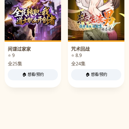
间谍过家家
咒术回战
⭐ 9
⭐ 8.9
全25集
全24集
🏠 想看/预约
🏠 想看/预约