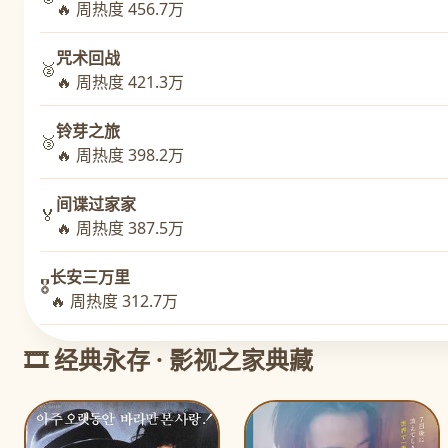
🔥 周热度 456.7万
咒术回战
🥈
🔥 周热度 421.3万
铃芽之旅
🥉
🔥 周热度 398.2万
间谍过家家
🏅
🔥 周热度 387.5万
长安三万里
🎖️
🔥 周热度 312.7万
🎞️ 经典永存 · 影视之家典藏