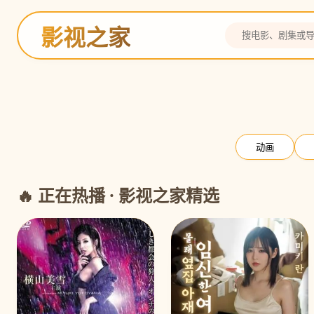
影视之家
灌篮高手
全国大赛 热血决战
预告
动画
🔥 正在热播 · 影视之家精选