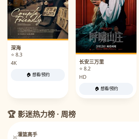
深海
⭐ 8.3
长安三万里
4K
⭐ 8.2
🏠 想看/预约
HD
🏠 想看/预约
🏆 影迷热力榜 · 周榜
灌篮高手
🥇