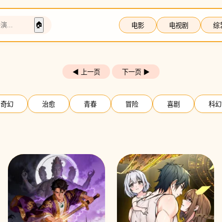
🏠
电影
电视剧
综
◀ 上一页
下一页 ▶
奇幻
治愈
青春
冒险
喜剧
科幻