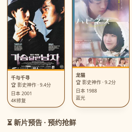
龙猫
千与千寻
🏆 影史神作 · 9.2分
🏆 影史神作 · 9.4分
日本 1988
日本 2001
蓝光
4K修复
⏳ 新片预告 · 预约抢鲜