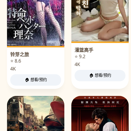
灌篮高手
铃芽之旅
⭐ 9.2
⭐ 8.6
4K
4K
🏠 想看/预约
🏠 想看/预约